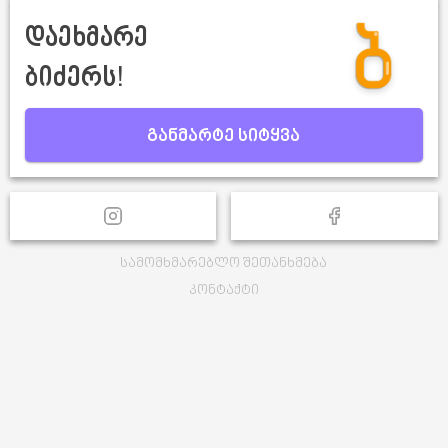
დაეხმარე
ბიძერს!
განმარტე სიტყვა
სამომხმარებლო შეთანხმება
კონტაქტი