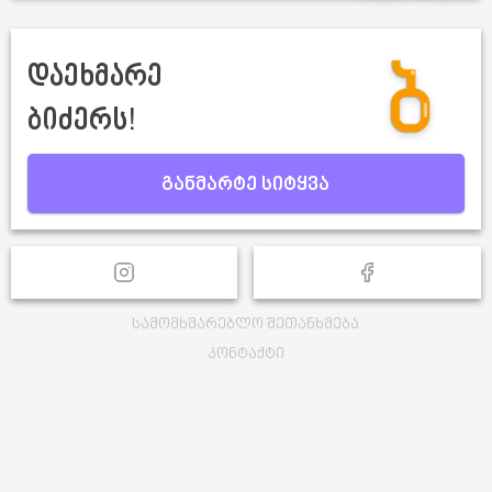
დაეხმარე
ბიძერს!
განმარტე სიტყვა
სამომხმარებლო შეთანხმება
კონტაქტი