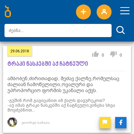
ახალი სიტყვები
ტოპ სიტყვები
დღის ტოპ სიტყვები
ტოპ მომხმარებლები
29.06.2018
0
0
ტრაკი ნასკებში აქ ჩატნეული
ამბობენ,ძირითადად, მეძავ ქალზე,რომელსაც
ძალიან ჩამოწელილი,ოვალური და
უპროპორციო ფორმის უკანალი აქვს.
-გუშინ რომ გავიცანით იმ ქალს დავურეკოთ?
-აუ იმას ტრაკი ნასკებში აქ ჩატნეული,ვინცხა სხვა
მოვძებნოთ...
გიორგი სანაია