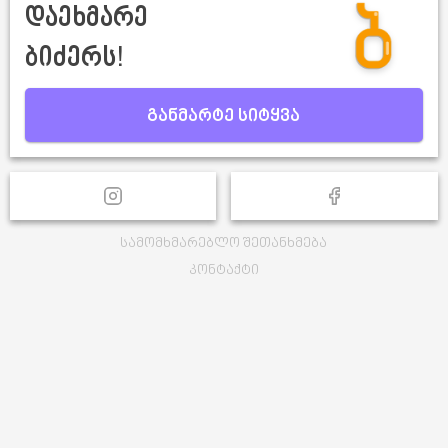
დაეხმარე
ბიძერს!
განმარტე სიტყვა
სამომხმარებლო შეთანხმება
კონტაქტი