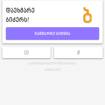
დაეხმარე
ბიძერს!
განმარტე სიტყვა
სამომხმარებლო შეთანხმება
კონტაქტი