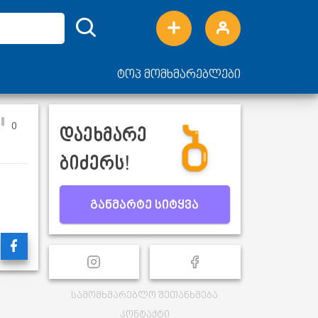
ტოპ მომხმარებლები
0
დაეხმარე
ბიძერს!
განმარტე სიტყვა
სამომხმარებლო შეთანხმება
კონტაქტი