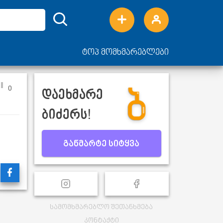
ტოპ მომხმარებლები
0
დაეხმარე
ბიძერს!
განმარტე სიტყვა
სამომხმარებლო შეთანხმება
კონტაქტი