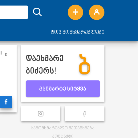
ტოპ მომხმარებლები
0
დაეხმარე
ბიძერს!
განმარტე სიტყვა
სამომხმარებლო შეთანხმება
კონტაქტი