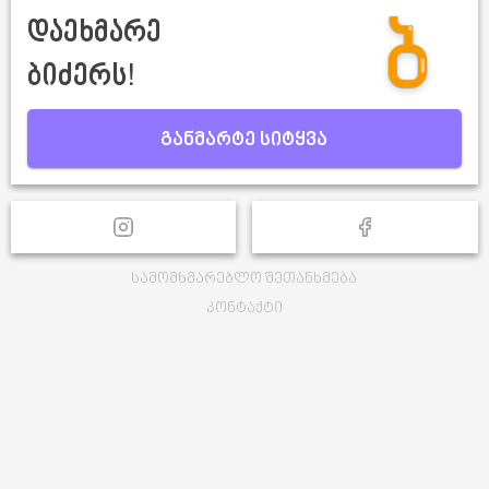
დაეხმარე
ბიძერს!
განმარტე სიტყვა
სამომხმარებლო შეთანხმება
კონტაქტი