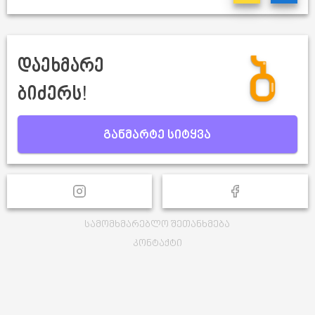
დაეხმარე
ბიძერს!
განმარტე სიტყვა
სამომხმარებლო შეთანხმება
კონტაქტი