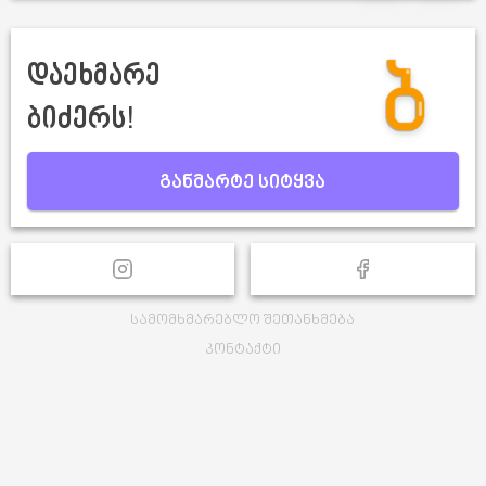
დაეხმარე
ბიძერს!
განმარტე სიტყვა
სამომხმარებლო შეთანხმება
კონტაქტი