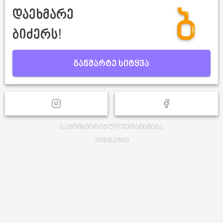
დაეხმარე
ბიძერს!
განმარტე სიტყვა
სამომხმარებლო შეთანხმება
კონტაქტი