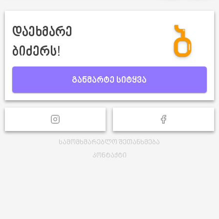
დაეხმარე
ბიძერს!
განმარტე სიტყვა
სამომხმარებლო შეთანხმება
კონტაქტი