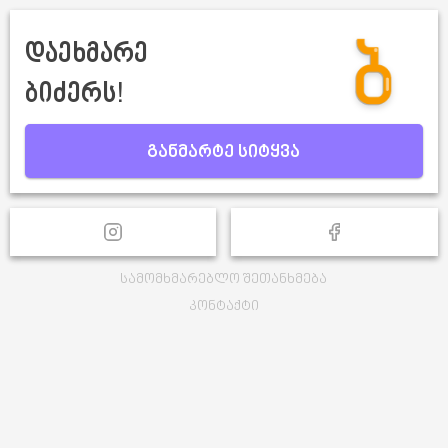
დაეხმარე
ბიძერს!
განმარტე სიტყვა
სამომხმარებლო შეთანხმება
კონტაქტი