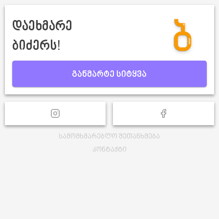
დაეხმარე
ბიძერს!
განმარტე სიტყვა
სამომხმარებლო შეთანხმება
კონტაქტი