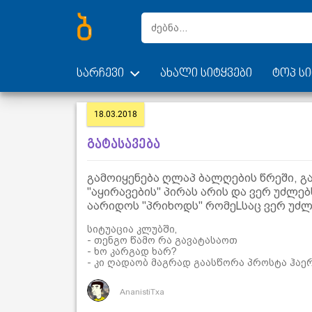
სარჩევი
ახალი სიტყვები
ტოპ სი
18.03.2018
გატასავება
გამოიყენება ღლაპ ბალღების წრეში, გ
"აყირავების" პირას არის და ვერ უძლ
აარიდოს "პრიხოდს" რომეLსაც ვერ უძლე
სიტუაცია კლუბში,
- თენგო წამო რა გავატასაოთ
- ხო კარგად ხარ?
- კი ღადაობ მაგრად გაასწორა პროსტა ჰაერ
AnanistiTxa