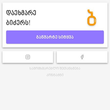
დაეხმარე
ბიძერს!
განმარტე სიტყვა
სამომხმარებლო შეთანხმება
კონტაქტი