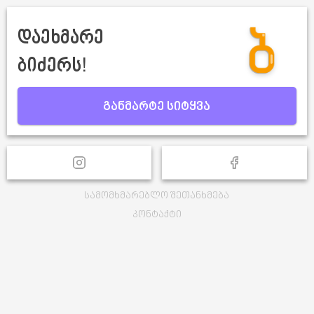
დაეხმარე
ბიძერს!
განმარტე სიტყვა
სამომხმარებლო შეთანხმება
კონტაქტი