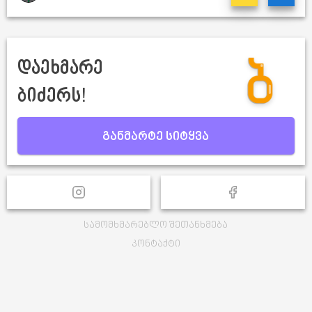
დაეხმარე
ბიძერს!
განმარტე სიტყვა
სამომხმარებლო შეთანხმება
კონტაქტი