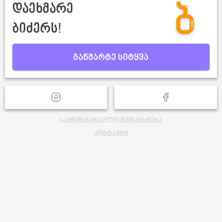
დაეხმარე
ბიძერს!
განმარტე სიტყვა
სამომხმარებლო შეთანხმება
კონტაქტი