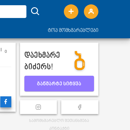
ტოპ მომხმარებლები
0
დაეხმარე
ბიძერს!
განმარტე სიტყვა
სამომხმარებლო შეთანხმება
კონტაქტი