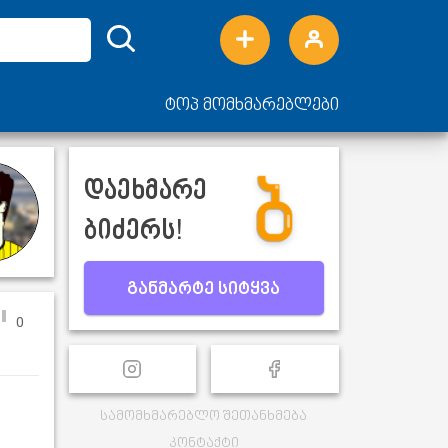
ტოპ მომხმარებლები
დაეხმარე
ბიძერს!
განმარტე სიტყვა
0
სამომხმარებლო შეთანხმება
კონტაქტი