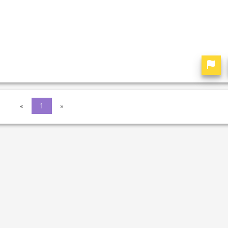
«
1
»