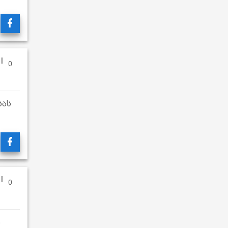
0
ბას
0
ა