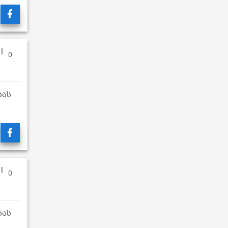
0
ბას
0
ბას