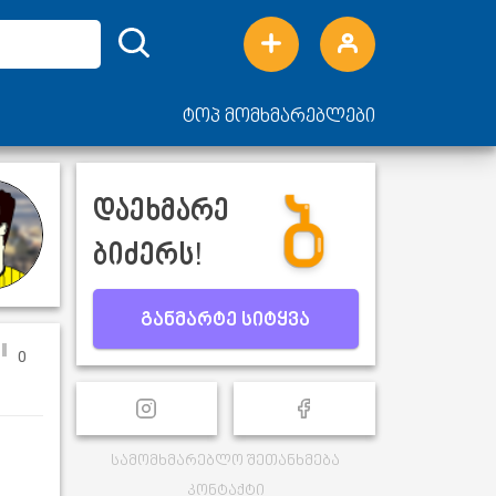
ტოპ მომხმარებლები
დაეხმარე
ბიძერს!
განმარტე სიტყვა
0
სამომხმარებლო შეთანხმება
კონტაქტი