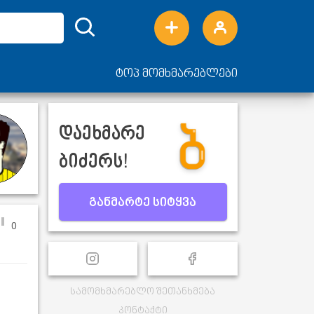
ტოპ მომხმარებლები
დაეხმარე
ბიძერს!
განმარტე სიტყვა
0
სამომხმარებლო შეთანხმება
კონტაქტი