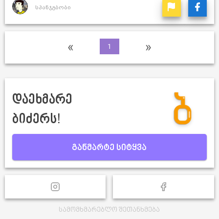
სპანჯგბობი
«
»
1
დაეხმარე
ბიძერს!
განმარტე სიტყვა
სამომხმარებლო შეთანხმება