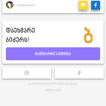
Aleksandre23
დაეხმარე
ბიძერს!
განმარტე სიტყვა
სამომხმარებლო შეთანხმება
კონტაქტი