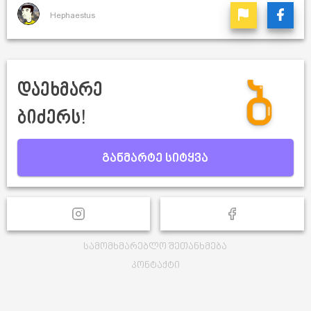
Hephaestus
დაეხმარე
ბიძერს!
განმარტე სიტყვა
სამომხმარებლო შეთანხმება
კონტაქტი