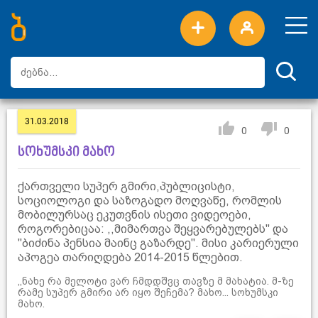
ახალი სიტყვები
ტოპ სიტყვები
დღის ტოპ სიტყვები
ტოპ მომხმარებლები
31.03.2018
0
0
სოხუმსკი მახო
ქართველი სუპერ გმირი,პუბლიცისტი,
სოციოლოგი და საზოგადო მოღვაწე, რომლის
მობილურსაც ეკუთვნის ისეთი ვიდეოები,
როგორებიცაა: ,,მიმართვა შეყვარებულებს'' და
''ბიძინა პენსია მაინც გაზარდე''. მისი კარიერული
აპოგეა თარიღდება 2014-2015 წლებით.
,,ნახე რა მელოტი ვარ ჩმდდშვც თავზე მ მახატია. მ-ზე
რამე სუპერ გმირი არ იყო შეჩემა? მახო... სოხუმსკი
მახო.