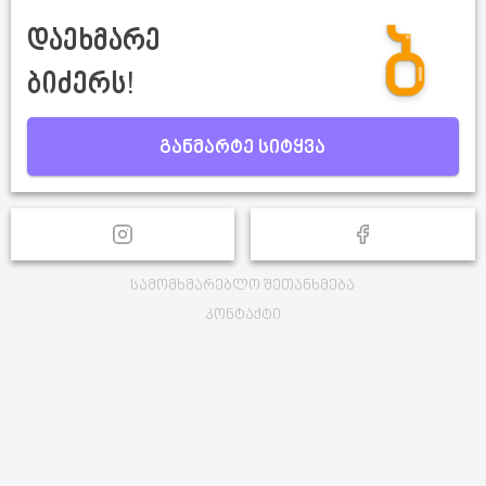
დაეხმარე
ბიძერს!
განმარტე სიტყვა
სამომხმარებლო შეთანხმება
კონტაქტი