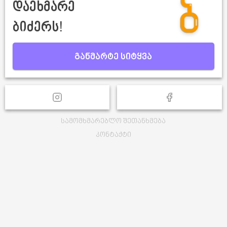
დაეხმარე
ბიძერს!
განმარტე სიტყვა
სამომხმარებლო შეთანხმება
კონტაქტი