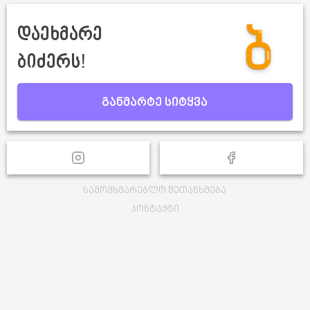
დაეხმარე
ბიძერს!
განმარტე სიტყვა
სამომხმარებლო შეთანხმება
კონტაქტი