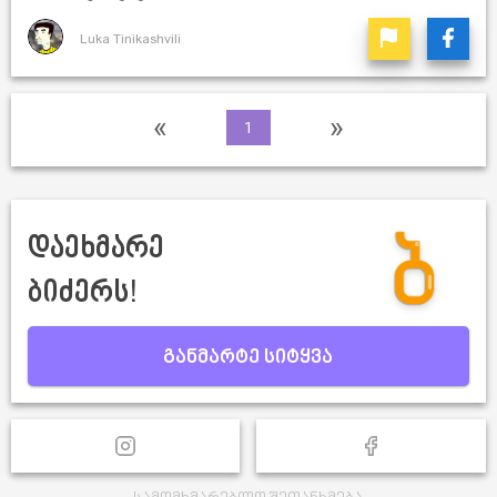
Luka Tinikashvili
«
»
1
დაეხმარე
ბიძერს!
განმარტე სიტყვა